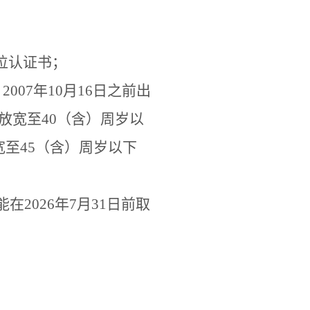
位认证书；
、
2007
年
10
月
16
日之前出
放宽至
40
（含）周岁以
宽至
45
（含）周岁以下
能在
2026
年
7
月
31
日前取