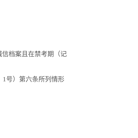
诚信档案且在禁考期（记
〕
1
号）第六条所列情形