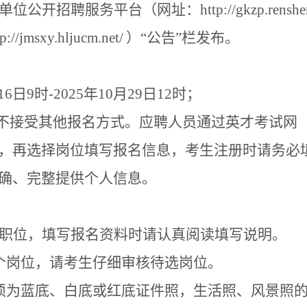
单位公开招聘服务平台（网址：
http://gkzp.renshe
tp://jmsxy.hljucm.net/
）“公告
”
栏发布。
16
日
9
时
-2025
年
10
月
29
日
12
时；
不接受其他报名方式。应聘人员通过英才考试网
，再选择岗位填写报名信息，考生注册时请务必
确、完整提供个人信息。
职位，填写报名资料时请认真阅读填写说明。
个岗位，请考生仔细审核待选岗位。
须为蓝底、白底或红底证件照，生活照、风景照