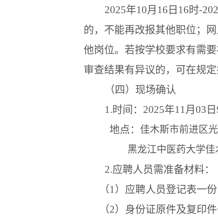
2025
年
10
月
16
日
16
时
-20
的，不能再改报其他职位
；网
他岗位。若按学校要求有需要
审查结果有异议的，可在规定
（四）现场确认
1.
时间：
2025
年
11
月
03
日
地点：
佳木斯市前进区光
黑龙江中医药大学佳
2.
应聘人员需准备材料：
（
1
）应聘人员登记表一份
（
2
）身份证原件及复印件