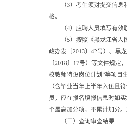
（
3
）考生须对提交信息
格。
（
4
）应聘人员填写有效
（
5
）按照《黑龙江省人
政办发〔
2013
〕
42
号）、黑龙
〔
2018
〕
17
号）等文件规定，
校教师特设岗位计划”等项目
（含毕业当年上半年入伍且符
员，应在报名填报信息时如实
个最高加分项，不累计加分。
（三）查询审查结果