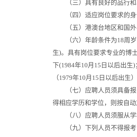
（三）具有良好的品行和
（四）适应岗位要求的身
（五）港澳台地区和国外
（六）年龄条件为
18
周岁
生
)
。具有岗位要求专业的博
下
(1984
年
10
月
15
日以后出生
)
（
1979
年
10
月
15
日以后出生
（七）应聘人员须具备报
得相应学历和学位，则按自动
（八）应聘人员须服从学
（九）下列人员不得报考