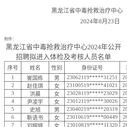
黑龙江省中毒抢救治疗中心
2024
年
8
月
23
日
附件：
黑龙江省中毒抢救治疗中心
2024
年公开
招聘拟进入体检及考核人员名单
序号
姓名
性别
身份证号
1
23062119*****31251
2
崔国栋
男
2
23100519*****41021
2
赵佳琪
女
3
23028119*****23029
2
洪晨
女
4
23012119*****30026
2
尹凌宇
女
5
23040219*****20319
2
史旭
男
6
23010619*****00449
2
靳语书
女
7
23010819*****11320
2
刘婉婷
女